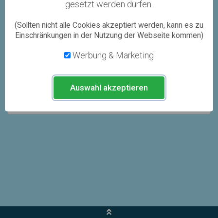
Sie die Datei mit der Sprachnachricht auf Ihrem
gesetzt werden dürfen.
Computer auswählen können.
(Sollten nicht alle Cookies akzeptiert werden, kann es zu
Egal, ob Bild oder Sprachnachricht, alle Medien
Einschränkungen in der Nutzung der Webseite kommen)
werden von uns händisch auf IhreTauglichkeit geprüft
Werbung & Marketing
und bewertet. Je nach unserer Einschätzung können
Sie ein Medium öffentlich verwenden, oder nur privat.
Beachten Sie dazu bitte unsere
Medienrichtlinien
.
Auswahl akzeptieren
Weiterhin kann Ihnen dieser
FAQ Artikel
weiterhelfen.