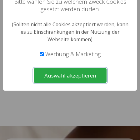
Bitte wählen Sie zu welchem Zweck Cookies
gesetzt werden dürfen.
(Sollten nicht alle Cookies akzeptiert werden, kann
es zu Einschränkungen in der Nutzung der
Webseite kommen)
Werbung & Marketing
die.braut
cherrypop
Lorina
n
35
Feistritz an der Drau
32
Norderstedt
29
Lorup, Rastdorf
Auswahl akzeptieren
Chatten
Chatten
Chatten